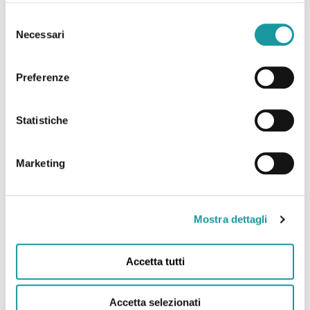
Selezione
Necessari
del
consenso
Preferenze
Statistiche
Ageop Ricerca – Odv
Marketing
Via Massarenti 11 – 40138 Bologna Italy
c/o IRCCS Policlinico Sant’Orsola – Azienda
Ospedaliero-Universitaria di Bologna
Struttura Semplice Dipartimentale di
Mostra dettagli
Oncoematologia pediatrica
Accetta tutti
Tel. 0039 051 399621
Accetta selezionati
Fax.0039 051 309650