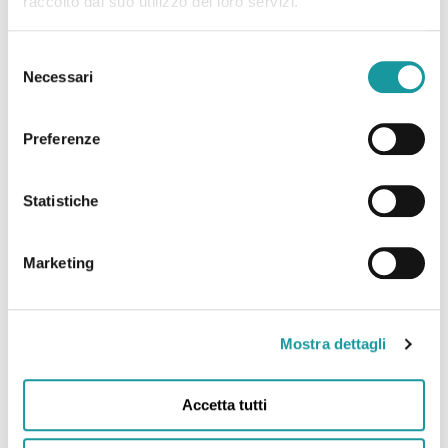
raccolto dal suo utilizzo dei loro servizi.
Selezione
Necessari
del
consenso
Preferenze
Statistiche
Marketing
Tutta Bologna in Piazza Maggiore: la festa di Ageop
Ricerca per #LOTTOANCHIO2026
Mostra dettagli
Leggi tutto
Accetta tutti