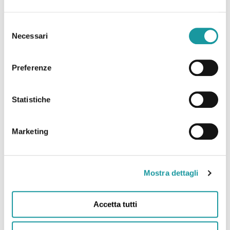
Selezione
Necessari
del
consenso
Preferenze
Statistiche
Ageop Ricerca – Odv
Marketing
Via Massarenti 11 – 40138 Bologna Italy
c/o IRCCS Policlinico Sant’Orsola – Azienda
Ospedaliero-Universitaria di Bologna
Mostra dettagli
Struttura Semplice Dipartimentale di
Oncoematologia pediatrica
Accetta tutti