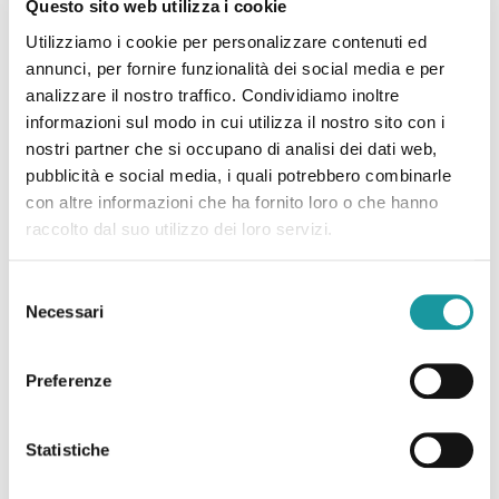
Questo sito web utilizza i cookie
Utilizziamo i cookie per personalizzare contenuti ed
annunci, per fornire funzionalità dei social media e per
analizzare il nostro traffico. Condividiamo inoltre
informazioni sul modo in cui utilizza il nostro sito con i
nostri partner che si occupano di analisi dei dati web,
pubblicità e social media, i quali potrebbero combinarle
con altre informazioni che ha fornito loro o che hanno
Luglio è il mese internazionale di sensibilizzazione sui
raccolto dal suo utilizzo dei loro servizi.
sarcomi
Selezione
Necessari
del
Leggi tutto
consenso
Preferenze
Statistiche