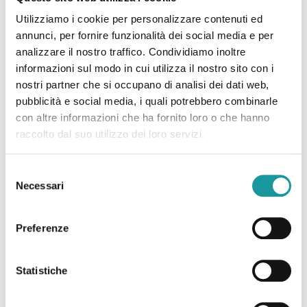
dell’articolo 1, comma 338, della Legge 27 dicembre
2017 n.205 (scad. 29/04/2022).
Utilizziamo i cookie per personalizzare contenuti ed
annunci, per fornire funzionalità dei social media e per
Progetto
presentato da Ageop Ricerca dal titolo:
analizzare il nostro traffico. Condividiamo inoltre
“CON CURA. INTERVENTI PER LA PRESA IN
informazioni sul modo in cui utilizza il nostro sito con i
CARICO INTEGRATA IN ONCOEMATOLOGIA
nostri partner che si occupano di analisi dei dati web,
PEDIATRICA”
(durata 18 mesi, a far data dal
pubblicità e social media, i quali potrebbero combinarle
15.09.2022).
con altre informazioni che ha fornito loro o che hanno
raccolto dal suo utilizzo dei loro servizi.
Approvazione
graduatoria
con Decreto Direttoriale
98 del 6 giugno 2022, reperibile
Selezione
in
https://www.lavoro.gov.it/temi-e-priorita/Terzo-
Necessari
del
settore-e-responsabilita-sociale-imprese/focus-
consenso
on/Volontariato/Pagine/Fondo-assistenza-bambini-
affetti-da-malattia-oncologica.aspx
Preferenze
Importo del finanziamento statale riconosciuto al
Statistiche
progetto di Ageop Ricerca:
353.400,00 euro
.
Allegati:
Scheda di
progetto
(modello D) e
Piano