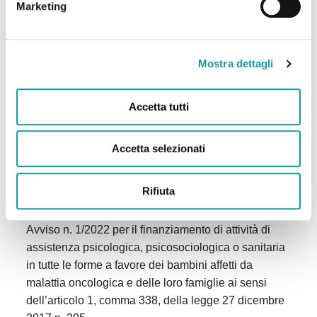
Marketing
economico finanziario
(modello E)
Modello D
Download
MODELLO E
Download
Mostra dettagli
Con il contributo di:
Accetta tutti
Accetta selezionati
Rifiuta
Avviso n. 1/2022 per il finanziamento di attività di
assistenza psicologica, psicosociologica o sanitaria
in tutte le forme a favore dei bambini affetti da
malattia oncologica e delle loro famiglie ai sensi
dell’articolo 1, comma 338, della legge 27 dicembre