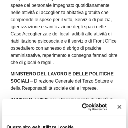
spese del personale impegnato quotidianamente
nelle attività di accoglienza abitativa gratuita che
comprende le spese per il vitto, Servizio di pulizia,
igienizzazione e sanificazione degli spazi delle
Case Accoglienza e dei locali adibiti alle attività di
riabilitazione psicosociale e il servizio di Front Office
ospedaliero con annesso disbrigo di pratiche
amministrative, reperimento e consegna farmaci oltre
che di giochi e regali.
MINISTERO DEL LAVORO E DELLE POLITICHE
SOCIALI
– Direzione Generale del Terzo Settore e
della Responsabilità sociale delle Imprese.
AVVISO N. 1/2022
per il finanziamento di attività di
assistenza psicologica, psicosociologica o sanitaria
in tutte le forma a favore dei bambini affetti da
malattia oncologica e delle loro famiglie, ai sensi
Questo sito web utilizza i cookie