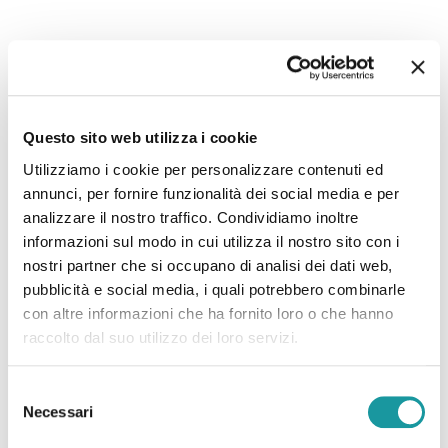
22.6.2026 – “Morto Andrea ‘Floppy’ Filippini, l’infermiere
che assieme ad Ageop ha portato ai più piccoli il teatro in
Questo sito web utilizza i cookie
corsia: ‘Ha saputo curare’”
Utilizziamo i cookie per personalizzare contenuti ed
annunci, per fornire funzionalità dei social media e per
Leggi tutto
analizzare il nostro traffico. Condividiamo inoltre
informazioni sul modo in cui utilizza il nostro sito con i
nostri partner che si occupano di analisi dei dati web,
pubblicità e social media, i quali potrebbero combinarle
con altre informazioni che ha fornito loro o che hanno
raccolto dal suo utilizzo dei loro servizi.
Selezione
Necessari
del
consenso