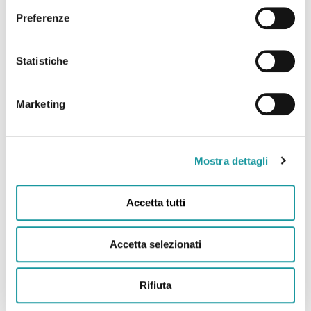
22.6.2026 – “Andrea Filippini Floppy è morto. Addio
Preferenze
all’infermiere che portò il sorriso in corsia. “Anima
magica” “
Statistiche
Leggi tutto
Marketing
Mostra dettagli
Accetta tutti
Accetta selezionati
Rifiuta