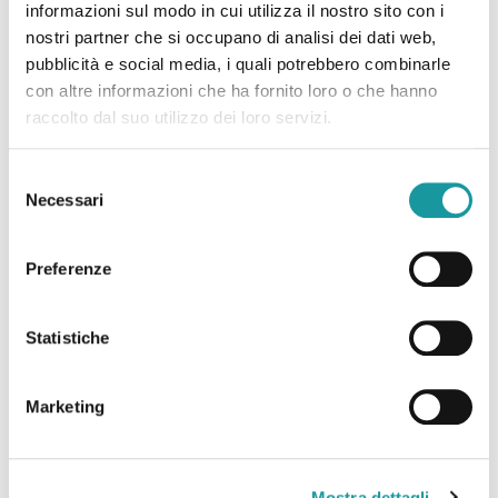
informazioni sul modo in cui utilizza il nostro sito con i
nostri partner che si occupano di analisi dei dati web,
pubblicità e social media, i quali potrebbero combinarle
con altre informazioni che ha fornito loro o che hanno
raccolto dal suo utilizzo dei loro servizi.
22.6.2026 – “Morto Andrea ‘Floppy’ Filippini, l’infermiere
Selezione
che assieme ad Ageop ha portato ai più piccoli il teatro in
Necessari
del
corsia: ‘Ha saputo curare’”
consenso
Preferenze
Leggi tutto
Statistiche
Marketing
Mostra dettagli