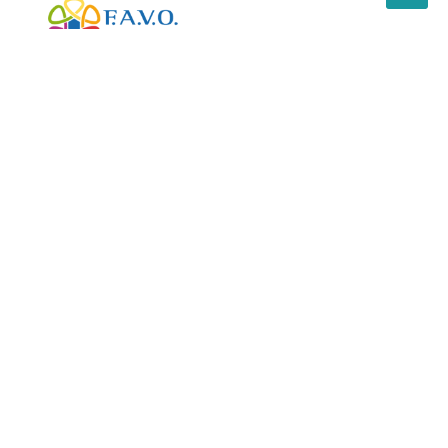
Ageop Ricerca - Associazione Genitori
Ematologia Oncologia Pediatrica - Codice fiscale:
91025270371 -
Privacy
-
Credits