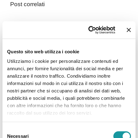
Post correlati
Questo sito web utilizza i cookie
Utilizziamo i cookie per personalizzare contenuti ed
annunci, per fornire funzionalità dei social media e per
analizzare il nostro traffico. Condividiamo inoltre
24.7.2026 – “Sarcomi infantili e cure L’Ageop in campo
informazioni sul modo in cui utilizza il nostro sito con i
contro le disparità “
nostri partner che si occupano di analisi dei dati web,
pubblicità e social media, i quali potrebbero combinarle
con altre informazioni che ha fornito loro o che hanno
Leggi tutto
raccolto dal suo utilizzo dei loro servizi.
Selezione
Necessari
del