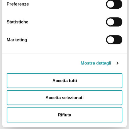
22.6.2026 – “Andrea Filippini Floppy è morto. Addio
Preferenze
all’infermiere che portò il sorriso in corsia. “Anima
magica” “
Statistiche
Leggi tutto
Marketing
Mostra dettagli
Accetta tutti
Accetta selezionati
Rifiuta