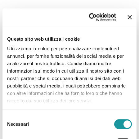
22.6.2026 – “Morto Andrea ‘Floppy’ Filippini, l’infermiere
che assieme ad Ageop ha portato ai più piccoli il teatro in
Questo sito web utilizza i cookie
corsia: ‘Ha saputo curare’”
Utilizziamo i cookie per personalizzare contenuti ed
annunci, per fornire funzionalità dei social media e per
Leggi tutto
analizzare il nostro traffico. Condividiamo inoltre
informazioni sul modo in cui utilizza il nostro sito con i
nostri partner che si occupano di analisi dei dati web,
pubblicità e social media, i quali potrebbero combinarle
con altre informazioni che ha fornito loro o che hanno
raccolto dal suo utilizzo dei loro servizi.
Selezione
Necessari
del
consenso