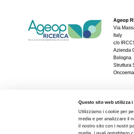
Ageop Ri
Via Massa
Italy
c/o IRCCS
Azienda O
Bologna
Struttura
Oncoemato
Questo sito web utilizza i
Utilizziamo i cookie per pe
media e per analizzare il n
il nostro sito con i nostri 
media, i quali potrebbero 