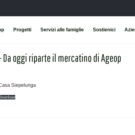
op
Progetti
Servizi alle famiglie
Sostienici
Azi
– Da oggi riparte il mercatino di Ageop
di Casa Siepelunga
Download