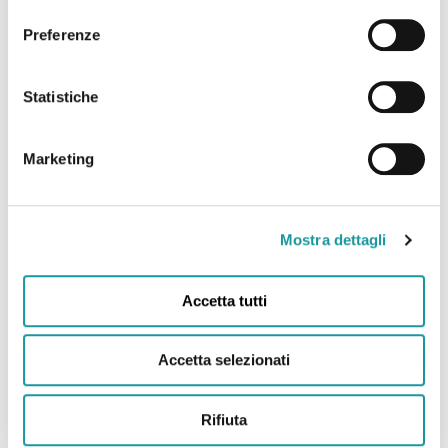
consenso
Preferenze
22.6.2026 – “Andrea Filippini Floppy è morto. Addio
all’infermiere che portò il sorriso in corsia. “Anima
Statistiche
magica” “
Marketing
Leggi tutto
Mostra dettagli
Accetta tutti
Accetta selezionati
Rifiuta