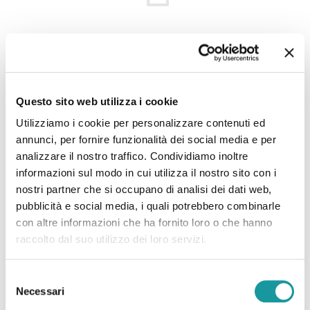
22.6.2026 – “Morto Andrea ‘Floppy’ Filippini, l’infermiere
che assieme ad Ageop ha portato ai più piccoli il teatro in
Questo sito web utilizza i cookie
corsia: ‘Ha saputo curare’”
Utilizziamo i cookie per personalizzare contenuti ed
annunci, per fornire funzionalità dei social media e per
analizzare il nostro traffico. Condividiamo inoltre
Leggi tutto
informazioni sul modo in cui utilizza il nostro sito con i
nostri partner che si occupano di analisi dei dati web,
pubblicità e social media, i quali potrebbero combinarle
con altre informazioni che ha fornito loro o che hanno
raccolto dal suo utilizzo dei loro servizi.
Selezione
Necessari
del