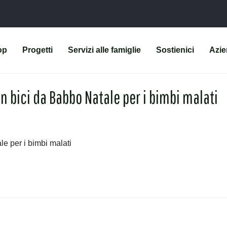
op
Progetti
Servizi alle famiglie
Sostienici
Azi
 In bici da Babbo Natale per i bimbi malati
le per i bimbi malati