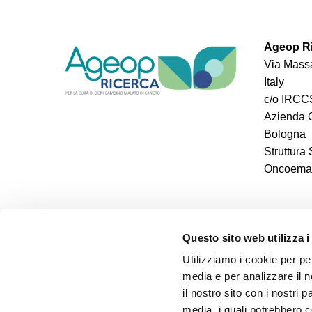
Ageop Ri
Via Massa
Italy
c/o IRCCS
Azienda O
Bologna
Struttura
Oncoemato
Questo sito web utilizza i
Utilizziamo i cookie per pe
media e per analizzare il n
il nostro sito con i nostri 
media, i quali potrebbero 