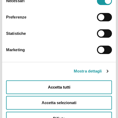
Necessari
del
consenso
Preferenze
22.6.2026 – “Andrea Filippini Floppy è morto. Addio
Statistiche
all’infermiere che portò il sorriso in corsia. “Anima
magica” “
Marketing
Leggi tutto
Mostra dettagli
Accetta tutti
Accetta selezionati