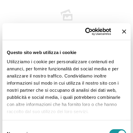
22.6.2026 – “Morto Andrea ‘Floppy’ Filippini, l’infermiere
Questo sito web utilizza i cookie
che assieme ad Ageop ha portato ai più piccoli il teatro in
Utilizziamo i cookie per personalizzare contenuti ed
corsia: ‘Ha saputo curare’”
annunci, per fornire funzionalità dei social media e per
analizzare il nostro traffico. Condividiamo inoltre
informazioni sul modo in cui utilizza il nostro sito con i
Leggi tutto
nostri partner che si occupano di analisi dei dati web,
pubblicità e social media, i quali potrebbero combinarle
con altre informazioni che ha fornito loro o che hanno
raccolto dal suo utilizzo dei loro servizi.
Selezione