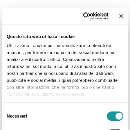
22.6.2026 – “Morto Andrea ‘Floppy’ Filippini, l’infermiere
che assieme ad Ageop ha portato ai più piccoli il teatro in
Questo sito web utilizza i cookie
corsia: ‘Ha saputo curare’”
Utilizziamo i cookie per personalizzare contenuti ed
annunci, per fornire funzionalità dei social media e per
Leggi tutto
analizzare il nostro traffico. Condividiamo inoltre
informazioni sul modo in cui utilizza il nostro sito con i
nostri partner che si occupano di analisi dei dati web,
pubblicità e social media, i quali potrebbero combinarle
con altre informazioni che ha fornito loro o che hanno
raccolto dal suo utilizzo dei loro servizi.
Selezione
Necessari
del
consenso