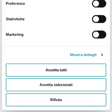
22.6.2026 – “Andrea Filippini Floppy è morto. Addio
Preferenze
all’infermiere che portò il sorriso in corsia. “Anima
magica” “
Statistiche
Leggi tutto
Marketing
Mostra dettagli
Accetta tutti
Accetta selezionati
Rifiuta