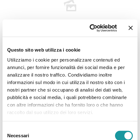
22.6.2026 – “Morto Andrea ‘Floppy’ Filippini, l’infermiere
Questo sito web utilizza i cookie
che assieme ad Ageop ha portato ai più piccoli il teatro in
Utilizziamo i cookie per personalizzare contenuti ed
corsia: ‘Ha saputo curare’”
annunci, per fornire funzionalità dei social media e per
analizzare il nostro traffico. Condividiamo inoltre
Leggi tutto
informazioni sul modo in cui utilizza il nostro sito con i
nostri partner che si occupano di analisi dei dati web,
pubblicità e social media, i quali potrebbero combinarle
con altre informazioni che ha fornito loro o che hanno
raccolto dal suo utilizzo dei loro servizi.
Selezione
Necessari
del