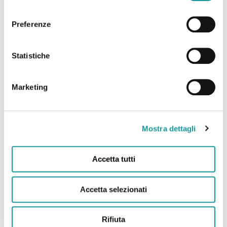
consenso
Preferenze
22.6.2026 – “Andrea Filippini Floppy è morto. Addio
all’infermiere che portò il sorriso in corsia. “Anima
Statistiche
magica” “
Marketing
Leggi tutto
Mostra dettagli
Accetta tutti
Accetta selezionati
Rifiuta