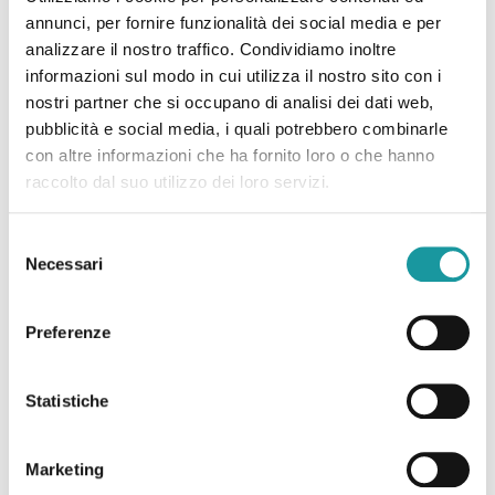
annunci, per fornire funzionalità dei social media e per
analizzare il nostro traffico. Condividiamo inoltre
informazioni sul modo in cui utilizza il nostro sito con i
nostri partner che si occupano di analisi dei dati web,
pubblicità e social media, i quali potrebbero combinarle
con altre informazioni che ha fornito loro o che hanno
raccolto dal suo utilizzo dei loro servizi.
22.6.2026 – “Morto Andrea ‘Floppy’ Filippini, l’infermiere
Selezione
che assieme ad Ageop ha portato ai più piccoli il teatro in
Necessari
del
corsia: ‘Ha saputo curare’”
consenso
Preferenze
Leggi tutto
Statistiche
Marketing