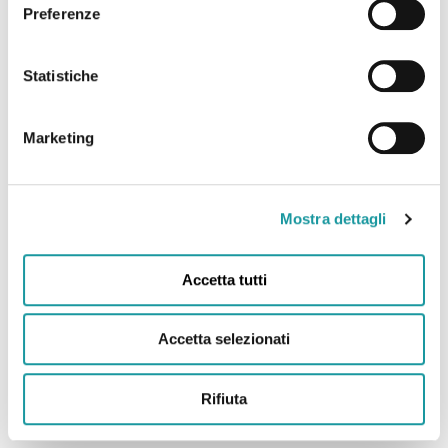
22.6.2026 – “Andrea Filippini Floppy è morto. Addio
Preferenze
all’infermiere che portò il sorriso in corsia. “Anima
magica” “
Statistiche
Leggi tutto
Marketing
Mostra dettagli
Accetta tutti
Accetta selezionati
Rifiuta