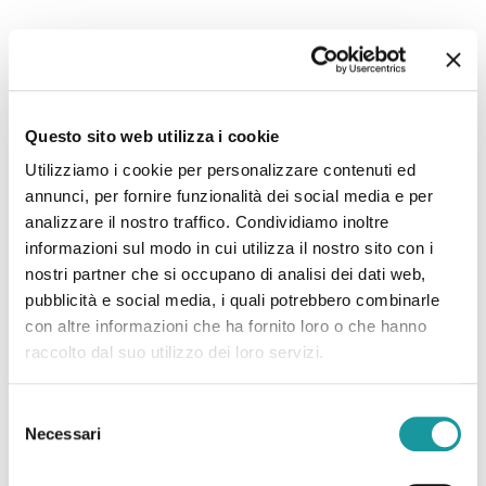
22.6.2026 – “Morto Andrea ‘Floppy’ Filippini, l’infermiere
che assieme ad Ageop ha portato ai più piccoli il teatro in
Questo sito web utilizza i cookie
corsia: ‘Ha saputo curare’”
Utilizziamo i cookie per personalizzare contenuti ed
annunci, per fornire funzionalità dei social media e per
Leggi tutto
analizzare il nostro traffico. Condividiamo inoltre
informazioni sul modo in cui utilizza il nostro sito con i
nostri partner che si occupano di analisi dei dati web,
pubblicità e social media, i quali potrebbero combinarle
con altre informazioni che ha fornito loro o che hanno
raccolto dal suo utilizzo dei loro servizi.
Selezione
Necessari
del
consenso