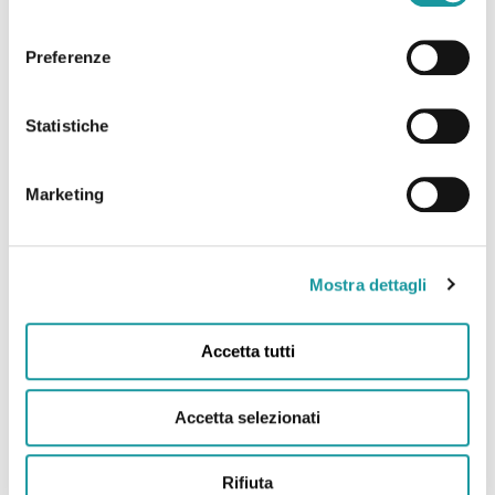
consenso
Preferenze
22.6.2026 – “Andrea Filippini Floppy è morto. Addio
all’infermiere che portò il sorriso in corsia. “Anima
Statistiche
magica” “
Marketing
Leggi tutto
Mostra dettagli
Accetta tutti
Accetta selezionati
Rifiuta