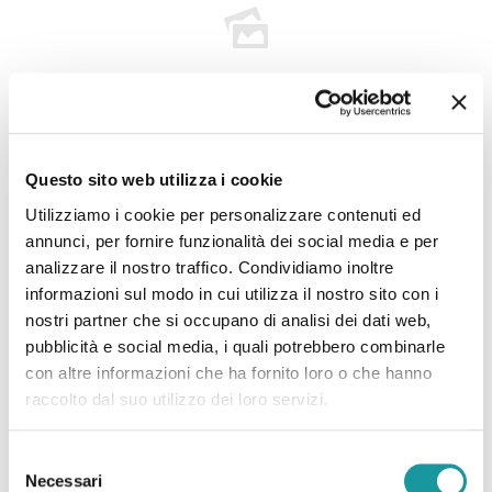
22.6.2026 – “Morto Andrea ‘Floppy’ Filippini, l’infermiere
Questo sito web utilizza i cookie
che assieme ad Ageop ha portato ai più piccoli il teatro in
Utilizziamo i cookie per personalizzare contenuti ed
corsia: ‘Ha saputo curare’”
annunci, per fornire funzionalità dei social media e per
analizzare il nostro traffico. Condividiamo inoltre
informazioni sul modo in cui utilizza il nostro sito con i
Leggi tutto
nostri partner che si occupano di analisi dei dati web,
pubblicità e social media, i quali potrebbero combinarle
con altre informazioni che ha fornito loro o che hanno
raccolto dal suo utilizzo dei loro servizi.
Selezione
Necessari
del