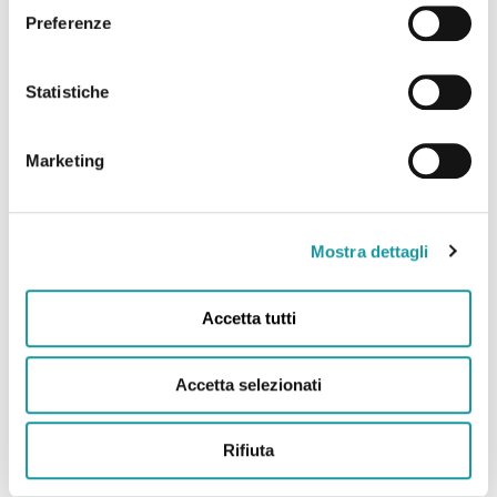
22.6.2026 – “Andrea Filippini Floppy è morto. Addio
Preferenze
all’infermiere che portò il sorriso in corsia. “Anima
magica” “
Statistiche
Leggi tutto
Marketing
Mostra dettagli
Accetta tutti
Accetta selezionati
Rifiuta