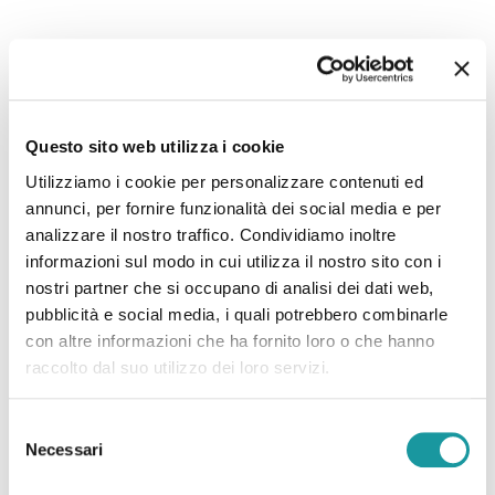
22.6.2026 – “Morto Andrea ‘Floppy’ Filippini, l’infermiere
che assieme ad Ageop ha portato ai più piccoli il teatro in
Questo sito web utilizza i cookie
corsia: ‘Ha saputo curare’”
Utilizziamo i cookie per personalizzare contenuti ed
annunci, per fornire funzionalità dei social media e per
Leggi tutto
analizzare il nostro traffico. Condividiamo inoltre
informazioni sul modo in cui utilizza il nostro sito con i
nostri partner che si occupano di analisi dei dati web,
pubblicità e social media, i quali potrebbero combinarle
con altre informazioni che ha fornito loro o che hanno
raccolto dal suo utilizzo dei loro servizi.
Selezione
Necessari
del
consenso