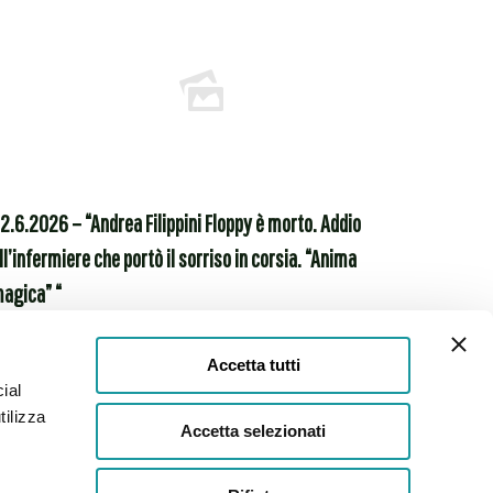
Associazione Federata
2.6.2026 – “Andrea Filippini Floppy è morto. Addio
ll’infermiere che portò il sorriso in corsia. “Anima
agica” “
Leggi tutto
Accetta tutti
ial
tilizza
Accetta selezionati