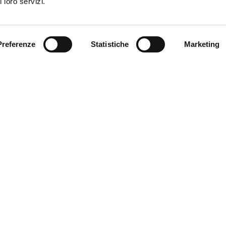
 loro servizi.
 Genitori Ematologia Oncologia Pediatrica - Codice fiscale: 
Preferenze
Statistiche
Marketing