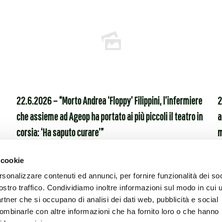
cerca – Odv
Tel. 0039 051 399621
renti 11 – 40138 Bologna
Fax.0039 051 309650
 Policlinico Sant’Orsola –
spedaliero-Universitaria di
 Semplice Dipartimentale di
22.6.2026 – “Morto Andrea ‘Floppy’ Filippini, l’infermiere
2
logia pediatrica
che assieme ad Ageop ha portato ai più piccoli il teatro in
a
corsia: ‘Ha saputo curare’”
m
 cookie
Leggi tutto
rsonalizzare contenuti ed annunci, per fornire funzionalità dei soc
ostro traffico. Condividiamo inoltre informazioni sul modo in cui u
partner che si occupano di analisi dei dati web, pubblicità e social
combinarle con altre informazioni che ha fornito loro o che hanno