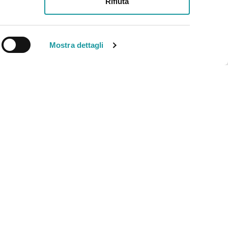
Rifiuta
91025270371 -
Privacy
-
Credits
Mostra dettagli