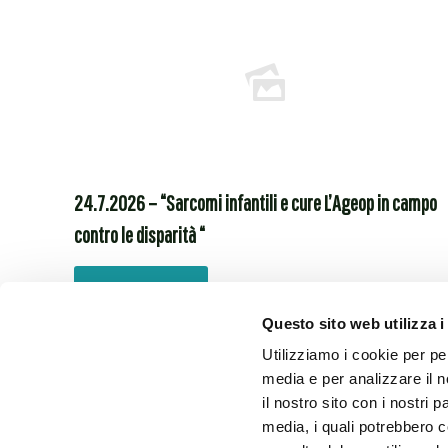
Ageop Ri
Via Massa
Italy
c/o IRCCS
Azienda O
Bologna
Struttura
24.7.2026 – “Sarcomi infantili e cure L’Ageop in campo
Oncoemato
contro le disparità “
Leggi tutto
Questo sito web utilizza i
Utilizziamo i cookie per pe
media e per analizzare il n
il nostro sito con i nostri 
media, i quali potrebbero 