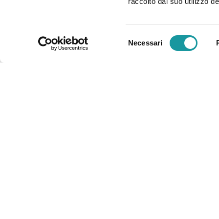
raccolto dal suo utilizzo dei
Ageop Ricerca - Associazione
Selezione
Necessari
del
consenso