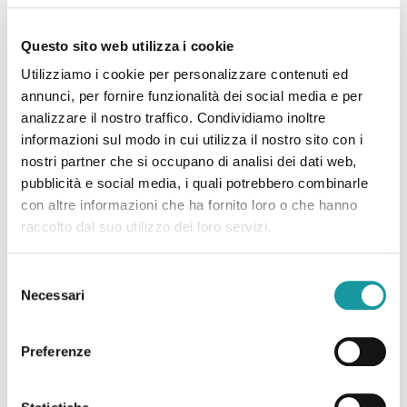
per le loro famiglie
Questo sito web utilizza i cookie
Il finanziamento a impatto sociale di 750mila
Utilizziamo i cookie per personalizzare contenuti ed
euro si inserisce all’interno delle attività di
annunci, per fornire funzionalità dei social media e per
Social lmpact Banking di UniCredit che
analizzare il nostro traffico. Condividiamo inoltre
prevedono forme di credito a supporto
[…]
informazioni sul modo in cui utilizza il nostro sito con i
nostri partner che si occupano di analisi dei dati web,
Leggi tutto
pubblicità e social media, i quali potrebbero combinarle
con altre informazioni che ha fornito loro o che hanno
raccolto dal suo utilizzo dei loro servizi.
Selezione
Necessari
del
consenso
Preferenze