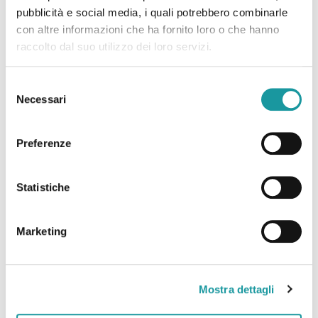
pubblicità e social media, i quali potrebbero combinarle
Leggi tutto
con altre informazioni che ha fornito loro o che hanno
raccolto dal suo utilizzo dei loro servizi.
Selezione
Necessari
del
consenso
Preferenze
Statistiche
Marketing
Ageop Ricerca – Odv
Mostra dettagli
Via Massarenti 11 – 40138 Bologna Italy
c/o IRCCS Policlinico Sant’Orsola – Azienda