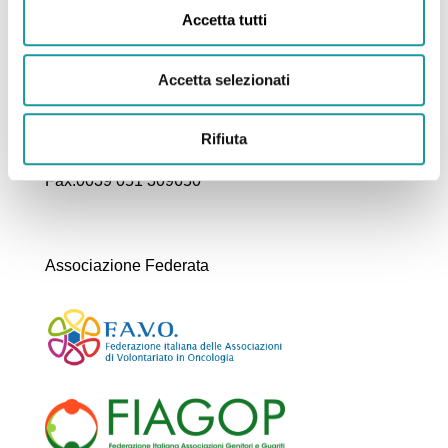
Accetta tutti
Ospedaliero-Universitaria di Bologna
Struttura Semplice Dipartimentale di
Oncoematologia pediatrica
Accetta selezionati
Rifiuta
Tel. 0039 051 399621
Fax.0039 051 309650
Associazione Federata