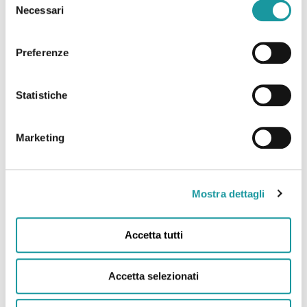
Necessari
del
consenso
Preferenze
Statistiche
Ageop Ricerca – Odv
Via Massarenti 11 – 40138 Bologna Italy
c/o IRCCS Policlinico Sant’Orsola – Azienda
Marketing
Ospedaliero-Universitaria di Bologna
Struttura Semplice Dipartimentale di
Oncoematologia pediatrica
Mostra dettagli
Accetta tutti
Tel. 0039 051 399621
Fax.0039 051 309650
Accetta selezionati