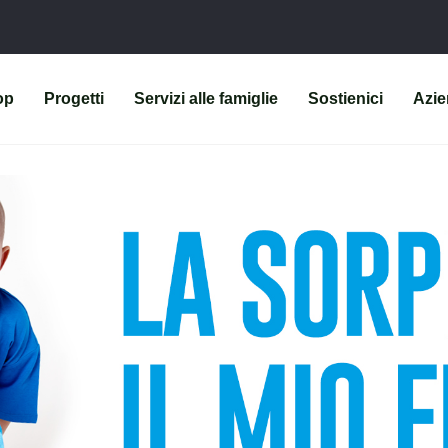
op
Progetti
Servizi alle famiglie
Sostienici
Azi