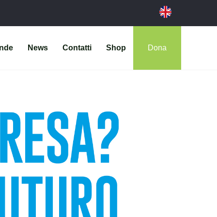
ende
News
Contatti
Shop
Dona