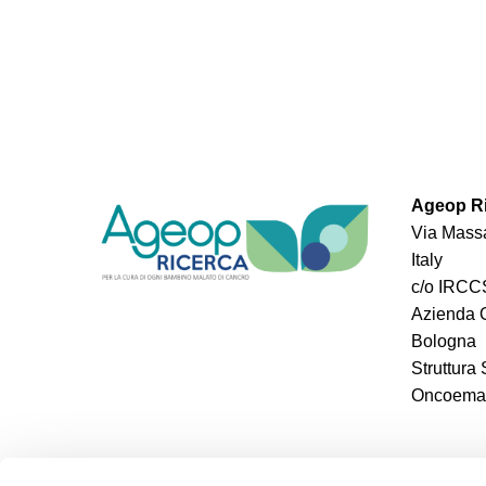
Ageop Ri
Via Massa
Italy
c/o IRCCS
Azienda O
Bologna
Struttura
Oncoemato